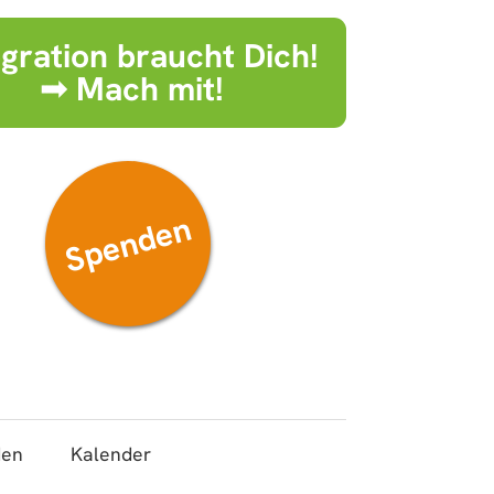
egration braucht Dich!
➟ Mach mit!
Spenden
den
Kalender