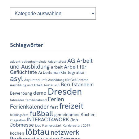
Kategorien
Schlagwörter
AG Arbeit
advent
adventgemeinde
Adventsfest
und Ausbildung
Arbeit für
arbeit
Geflüchtete
Arbeitsmarktintegration
asyl
Asylunterkunft
Ausbildung für Geflüchtete
Berufstandem
Ausbildung und Arbeit
Austausch
Dresden
demo
Bewerbung
Ferien
fahrräder
familienabend
freizeit
Ferienkalender
fest
fußball
gemeinames Kochen
frühlingsfest
INTERACT4WORK
Job
integration
Jobmesse
jobs
Karrierestart
Karrierestart 2019
löbtau
netzwerk
kochen
Podiumsdiskussion
Sommer