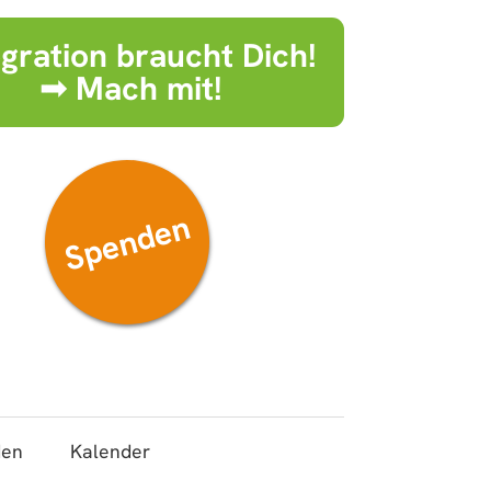
egration braucht Dich!
➟ Mach mit!
Spenden
den
Kalender