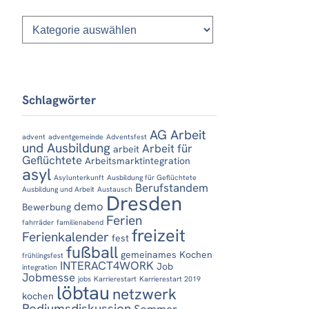
Kategorien
Schlagwörter
AG Arbeit
advent
adventgemeinde
Adventsfest
und Ausbildung
Arbeit für
arbeit
Geflüchtete
Arbeitsmarktintegration
asyl
Asylunterkunft
Ausbildung für Geflüchtete
Berufstandem
Ausbildung und Arbeit
Austausch
Dresden
demo
Bewerbung
Ferien
fahrräder
familienabend
freizeit
Ferienkalender
fest
fußball
gemeinames Kochen
frühlingsfest
INTERACT4WORK
Job
integration
Jobmesse
jobs
Karrierestart
Karrierestart 2019
löbtau
netzwerk
kochen
Podiumsdiskussion
Sommer