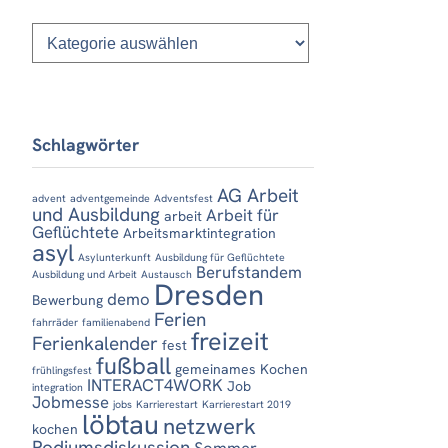
Kategorien
Schlagwörter
AG Arbeit
advent
adventgemeinde
Adventsfest
und Ausbildung
Arbeit für
arbeit
Geflüchtete
Arbeitsmarktintegration
asyl
Asylunterkunft
Ausbildung für Geflüchtete
Berufstandem
Ausbildung und Arbeit
Austausch
Dresden
demo
Bewerbung
Ferien
fahrräder
familienabend
freizeit
Ferienkalender
fest
fußball
gemeinames Kochen
frühlingsfest
INTERACT4WORK
Job
integration
Jobmesse
jobs
Karrierestart
Karrierestart 2019
löbtau
netzwerk
kochen
Podiumsdiskussion
Sommer