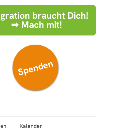
egration braucht Dich!
➟ Mach mit!
Spenden
den
Kalender