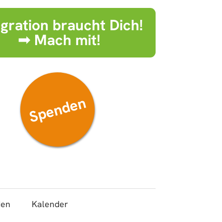
egration braucht Dich!
➟ Mach mit!
Spenden
den
Kalender