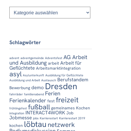
Kategorien
Schlagwörter
AG Arbeit
advent
adventgemeinde
Adventsfest
und Ausbildung
Arbeit für
arbeit
Geflüchtete
Arbeitsmarktintegration
asyl
Asylunterkunft
Ausbildung für Geflüchtete
Berufstandem
Ausbildung und Arbeit
Austausch
Dresden
demo
Bewerbung
Ferien
fahrräder
familienabend
freizeit
Ferienkalender
fest
fußball
gemeinames Kochen
frühlingsfest
INTERACT4WORK
Job
integration
Jobmesse
jobs
Karrierestart
Karrierestart 2019
löbtau
netzwerk
kochen
Podiumsdiskussion
Sommer