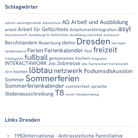
Schlagwörter
AG Arbeit und Ausbildung
advent
adventgemeinde
Adventsfest
asyl
Arbeit für Geflüchtete
arbeit
Arbeitsmarktintegration
Asylunterkunft
Ausbildung für Geflüchtete
Ausbildung und Arbeit
Austausch
Dresden
Berufstandem
demo
Bewerbung
fahrräder
freizeit
Ferien
Ferienkalender
fest
familienabend
fußball
gemeinames Kochen
frühlingsfest
integration
INTERACT4WORK
Jobmesse
Job
jobs
Karrierestart
Karrierestart
löbtau
netzwerk
Podiumsdiskussion
kochen
2019
Sommerferien
Sommer
Sommerferienkalender
sommerfest
sprache
T8
Stellenausschreibung
verein
Vokabeltraining
Links Dresden
1953international - Antirassistische Faninitiative