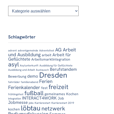
Kategorien
Schlagwörter
AG Arbeit
advent
adventgemeinde
Adventsfest
und Ausbildung
Arbeit für
arbeit
Geflüchtete
Arbeitsmarktintegration
asyl
Asylunterkunft
Ausbildung für Geflüchtete
Berufstandem
Ausbildung und Arbeit
Austausch
Dresden
demo
Bewerbung
Ferien
fahrräder
familienabend
freizeit
Ferienkalender
fest
fußball
gemeinames Kochen
frühlingsfest
INTERACT4WORK
Job
integration
Jobmesse
jobs
Karrierestart
Karrierestart 2019
löbtau
netzwerk
kochen
Podiumsdiskussion
Sommer