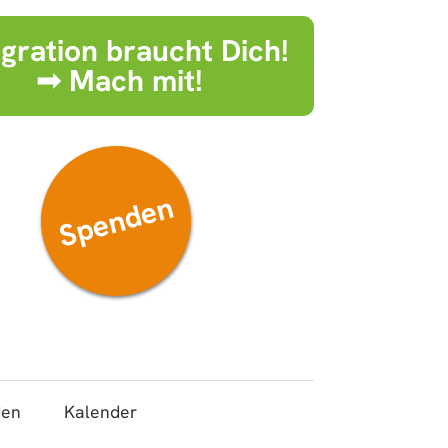
egration braucht Dich!
➟ Mach mit!
Spenden
den
Kalender