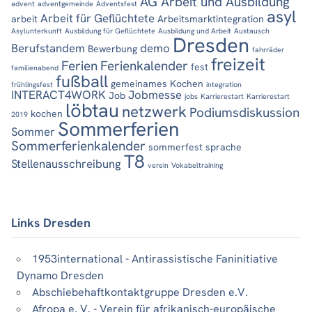
AG Arbeit und Ausbildung
advent
adventgemeinde
Adventsfest
asyl
Arbeit für Geflüchtete
arbeit
Arbeitsmarktintegration
Asylunterkunft
Ausbildung für Geflüchtete
Ausbildung und Arbeit
Austausch
Dresden
Berufstandem
demo
Bewerbung
fahrräder
freizeit
Ferien
Ferienkalender
fest
familienabend
fußball
gemeinames Kochen
frühlingsfest
integration
INTERACT4WORK
Jobmesse
Job
jobs
Karrierestart
Karrierestart
löbtau
netzwerk
Podiumsdiskussion
kochen
2019
Sommerferien
Sommer
Sommerferienkalender
sommerfest
sprache
T8
Stellenausschreibung
verein
Vokabeltraining
Links Dresden
1953international - Antirassistische Faninitiative
Dynamo Dresden
Abschiebehaftkontaktgruppe Dresden e.V.
Afropa e. V. - Verein für afrikanisch-europäische