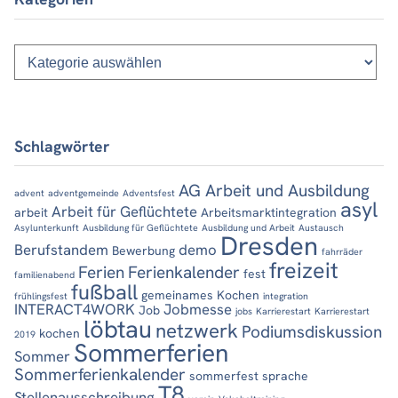
Kategorien
Schlagwörter
AG Arbeit und Ausbildung
advent
adventgemeinde
Adventsfest
asyl
Arbeit für Geflüchtete
arbeit
Arbeitsmarktintegration
Asylunterkunft
Ausbildung für Geflüchtete
Ausbildung und Arbeit
Austausch
Dresden
Berufstandem
demo
Bewerbung
fahrräder
freizeit
Ferien
Ferienkalender
fest
familienabend
fußball
gemeinames Kochen
frühlingsfest
integration
INTERACT4WORK
Jobmesse
Job
jobs
Karrierestart
Karrierestart
löbtau
netzwerk
Podiumsdiskussion
kochen
2019
Sommerferien
Sommer
Sommerferienkalender
sommerfest
sprache
T8
Stellenausschreibung