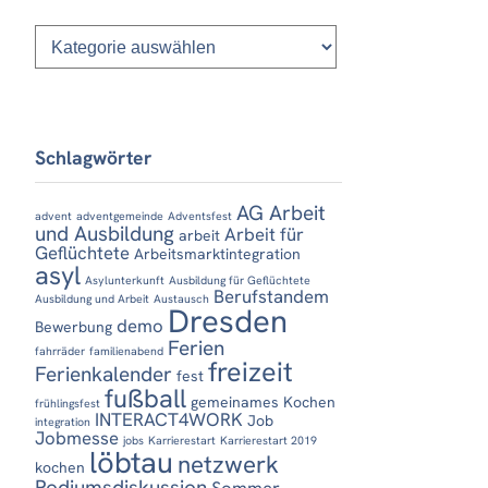
Kategorien
Schlagwörter
AG Arbeit
advent
adventgemeinde
Adventsfest
und Ausbildung
Arbeit für
arbeit
Geflüchtete
Arbeitsmarktintegration
asyl
Asylunterkunft
Ausbildung für Geflüchtete
Berufstandem
Ausbildung und Arbeit
Austausch
Dresden
demo
Bewerbung
Ferien
fahrräder
familienabend
freizeit
Ferienkalender
fest
fußball
gemeinames Kochen
frühlingsfest
INTERACT4WORK
Job
integration
Jobmesse
jobs
Karrierestart
Karrierestart 2019
löbtau
netzwerk
kochen
Podiumsdiskussion
Sommer