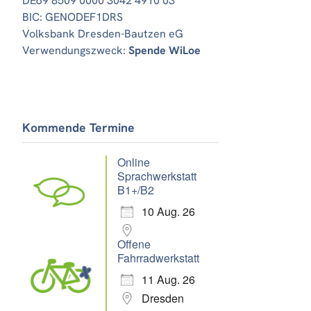
DE69 8509 0000 3042 4910 03
BIC: GENODEF1DRS
Volksbank Dresden-Bautzen eG
Verwendungszweck:
Spende WiLoe
Office 365
Outlook Live
Kommende Termine
Online
Sprachwerkstatt
B1+/B2
10 Aug. 26
Offene
Fahrradwerkstatt
11 Aug. 26
Dresden