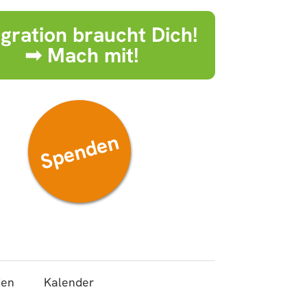
egration braucht Dich!
➟ Mach mit!
Spenden
den
Kalender