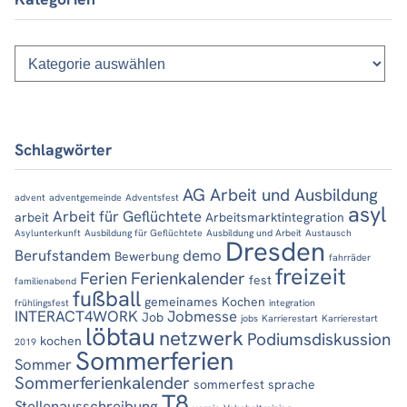
Kategorien
Schlagwörter
AG Arbeit und Ausbildung
advent
adventgemeinde
Adventsfest
asyl
Arbeit für Geflüchtete
arbeit
Arbeitsmarktintegration
Asylunterkunft
Ausbildung für Geflüchtete
Ausbildung und Arbeit
Austausch
Dresden
Berufstandem
demo
Bewerbung
fahrräder
freizeit
Ferien
Ferienkalender
fest
familienabend
fußball
gemeinames Kochen
frühlingsfest
integration
INTERACT4WORK
Jobmesse
Job
jobs
Karrierestart
Karrierestart
löbtau
netzwerk
Podiumsdiskussion
kochen
2019
Sommerferien
Sommer
Sommerferienkalender
sommerfest
sprache
T8
Stellenausschreibung