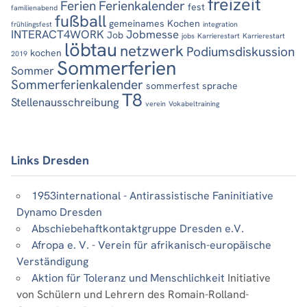
freizeit
Ferien
Ferienkalender
fest
familienabend
fußball
gemeinames Kochen
frühlingsfest
integration
INTERACT4WORK
Jobmesse
Job
jobs
Karrierestart
Karrierestart
löbtau
netzwerk
Podiumsdiskussion
kochen
2019
Sommerferien
Sommer
Sommerferienkalender
sommerfest
sprache
T8
Stellenausschreibung
verein
Vokabeltraining
Links Dresden
1953international - Antirassistische Faninitiative
Dynamo Dresden
Abschiebehaftkontaktgruppe Dresden e.V.
Afropa e. V. - Verein für afrikanisch-europäische
Verständigung
Aktion für Toleranz und Menschlichkeit
Initiative
von Schülern und Lehrern des Romain-Rolland-