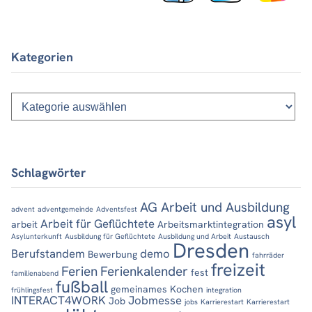
Kategorien
Kategorien
Schlagwörter
AG Arbeit und Ausbildung
advent
adventgemeinde
Adventsfest
asyl
Arbeit für Geflüchtete
arbeit
Arbeitsmarktintegration
Asylunterkunft
Ausbildung für Geflüchtete
Ausbildung und Arbeit
Austausch
Dresden
Berufstandem
demo
Bewerbung
fahrräder
freizeit
Ferien
Ferienkalender
fest
familienabend
fußball
gemeinames Kochen
frühlingsfest
integration
INTERACT4WORK
Jobmesse
Job
jobs
Karrierestart
Karrierestart