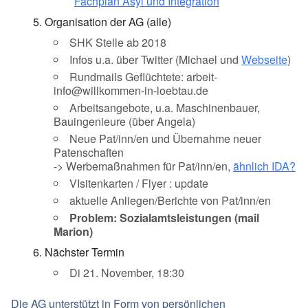
Fachplan Asyl und Integration
Organisation der AG (alle)
SHK Stelle ab 2018
Infos u.a. über Twitter (Michael und
Webseite
)
Rundmails Geflüchtete: arbeit-
info@willkommen-in-loebtau.de
Arbeitsangebote, u.a. Maschinenbauer,
Bauingenieure (über Angela)
Neue Pat/inn/en und Übernahme neuer
Patenschaften
-> Werbemaßnahmen für Pat/inn/en,
ähnlich IDA?
VIsitenkarten / Flyer : update
aktuelle Anliegen/Berichte von Pat/inn/en
Problem: Sozialamtsleistungen (mail
Marion)
Nächster Termin
Di 21. November, 18:30
Die AG unterstützt in Form von persönlichen