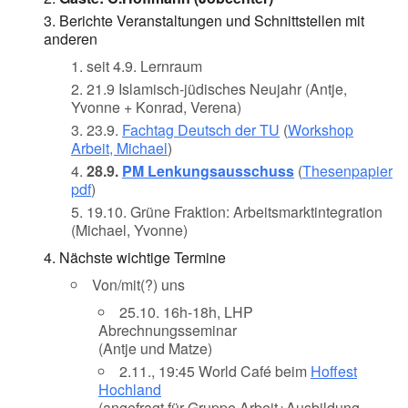
Berichte Veranstaltungen und Schnittstellen mit
anderen
seit 4.9. Lernraum
21.9 Islamisch-jüdisches Neujahr (Antje,
Yvonne + Konrad, Verena)
23.9.
Fachtag Deutsch der TU
(
Workshop
Arbeit, Michael
)
28.9.
PM Lenkungsausschuss
(
Thesenpapier
pdf
)
19.10. Grüne Fraktion: Arbeitsmarktintegration
(Michael, Yvonne)
Nächste wichtige Termine
Von/mit(?) uns
25.10. 16h-18h, LHP
Abrechnungsseminar
(Antje und Matze)
2.11., 19:45 World Café beim
Hoffest
Hochland
(angefragt für Gruppe Arbeit+Ausbildung ,