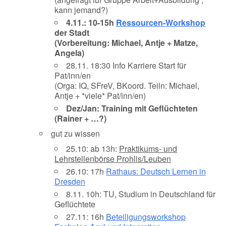
kann jemand?)
4.11.: 10-15h
Ressourcen-Workshop
der Stadt
(Vorbereitung: Michael, Antje + Matze,
Angela)
28.11. 18:30 Info Karriere Start für
Pat/inn/en
(Orga: IQ, SFreV, BKoord. Teiln: Michael,
Antje + *viele* Pat/inn/en)
Dez/Jan: Training mit Geflüchteten
(Rainer + …?)
gut zu wissen
25.10: ab 13h:
Praktikums- und
Lehrstellenbörse Prohlis/Leuben
26.10: 17h
Rathaus: Deutsch Lernen in
Dresden
8.11. 10h: TU, Studium in Deutschland für
Geflüchtete
27.11: 16h
Beteiligungsworkshop