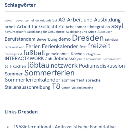
Schlagwörter
AG Arbeit und Ausbildung
advent
adventgemeinde
Adventsfest
asyl
Arbeit für Geflüchtete
arbeit
Arbeitsmarktintegration
Asylunterkunft
Ausbildung für Geflüchtete
Ausbildung und Arbeit
Austausch
Dresden
Berufstandem
demo
Bewerbung
fahrräder
freizeit
Ferien
Ferienkalender
fest
familienabend
fußball
gemeinames Kochen
frühlingsfest
integration
INTERACT4WORK
Jobmesse
Job
jobs
Karrierestart
Karrierestart
löbtau
netzwerk
Podiumsdiskussion
kochen
2019
Sommerferien
Sommer
Sommerferienkalender
sommerfest
sprache
T8
Stellenausschreibung
verein
Vokabeltraining
Links Dresden
1953international - Antirassistische Faninitiative