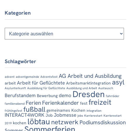
Kategorien
Kategorien
Schlagwörter
AG Arbeit und Ausbildung
advent
adventgemeinde
Adventsfest
asyl
Arbeit für Geflüchtete
arbeit
Arbeitsmarktintegration
Asylunterkunft
Ausbildung für Geflüchtete
Ausbildung und Arbeit
Austausch
Dresden
Berufstandem
demo
Bewerbung
fahrräder
freizeit
Ferien
Ferienkalender
fest
familienabend
fußball
gemeinames Kochen
frühlingsfest
integration
INTERACT4WORK
Jobmesse
Job
jobs
Karrierestart
Karrierestart
löbtau
netzwerk
Podiumsdiskussion
kochen
2019
Sommerferien
Sommer