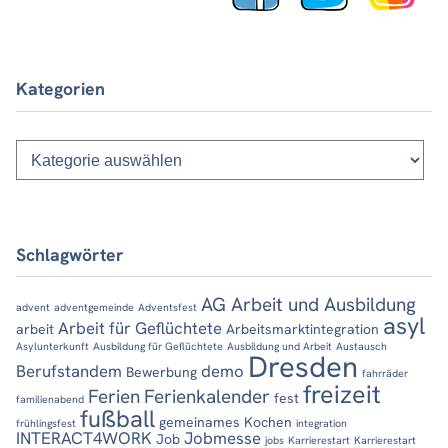
Kategorien
Kategorien
Schlagwörter
AG Arbeit und Ausbildung
advent
adventgemeinde
Adventsfest
asyl
Arbeit für Geflüchtete
arbeit
Arbeitsmarktintegration
Asylunterkunft
Ausbildung für Geflüchtete
Ausbildung und Arbeit
Austausch
Dresden
Berufstandem
demo
Bewerbung
fahrräder
freizeit
Ferien
Ferienkalender
fest
familienabend
fußball
gemeinames Kochen
frühlingsfest
integration
INTERACT4WORK
Jobmesse
Job
jobs
Karrierestart
Karrierestart