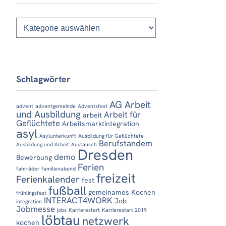
Kategorien
Schlagwörter
AG Arbeit
advent
adventgemeinde
Adventsfest
und Ausbildung
Arbeit für
arbeit
Geflüchtete
Arbeitsmarktintegration
asyl
Asylunterkunft
Ausbildung für Geflüchtete
Berufstandem
Ausbildung und Arbeit
Austausch
Dresden
demo
Bewerbung
Ferien
fahrräder
familienabend
freizeit
Ferienkalender
fest
fußball
gemeinames Kochen
frühlingsfest
INTERACT4WORK
Job
integration
Jobmesse
jobs
Karrierestart
Karrierestart 2019
löbtau
netzwerk
kochen