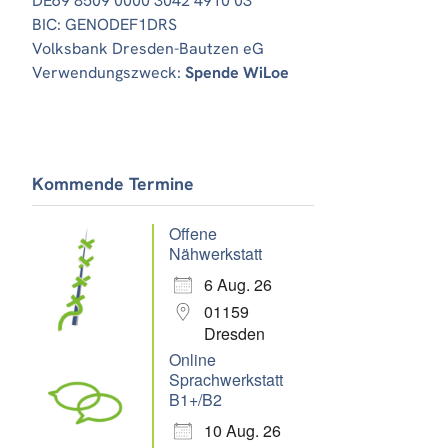
DE69 8509 0000 3042 4910 03
BIC: GENODEF1DRS
Volksbank Dresden-Bautzen eG
Verwendungszweck:
Spende WiLoe
Office 365
Outlook Live
Kommende Termine
Offene
Nähwerkstatt
6 Aug. 26
01159
Dresden
Online
Sprachwerkstatt
B1+/B2
10 Aug. 26