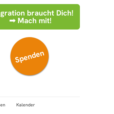
egration braucht Dich!
➟ Mach mit!
Spenden
den
Kalender