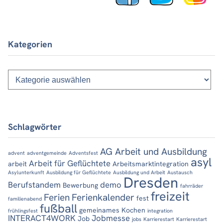
Kategorien
Kategorien
Schlagwörter
AG Arbeit und Ausbildung
advent
adventgemeinde
Adventsfest
asyl
Arbeit für Geflüchtete
arbeit
Arbeitsmarktintegration
Asylunterkunft
Ausbildung für Geflüchtete
Ausbildung und Arbeit
Austausch
Dresden
Berufstandem
demo
Bewerbung
fahrräder
freizeit
Ferien
Ferienkalender
fest
familienabend
fußball
gemeinames Kochen
frühlingsfest
integration
INTERACT4WORK
Jobmesse
Job
jobs
Karrierestart
Karrierestart