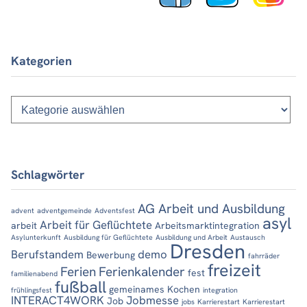
Kategorien
Kategorien
Schlagwörter
AG Arbeit und Ausbildung
advent
adventgemeinde
Adventsfest
asyl
Arbeit für Geflüchtete
arbeit
Arbeitsmarktintegration
Asylunterkunft
Ausbildung für Geflüchtete
Ausbildung und Arbeit
Austausch
Dresden
Berufstandem
demo
Bewerbung
fahrräder
freizeit
Ferien
Ferienkalender
fest
familienabend
fußball
gemeinames Kochen
frühlingsfest
integration
INTERACT4WORK
Jobmesse
Job
jobs
Karrierestart
Karrierestart