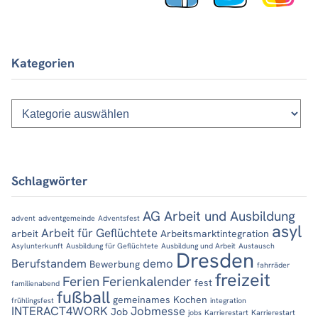
Kategorien
Kategorien
Schlagwörter
AG Arbeit und Ausbildung
advent
adventgemeinde
Adventsfest
asyl
Arbeit für Geflüchtete
arbeit
Arbeitsmarktintegration
Asylunterkunft
Ausbildung für Geflüchtete
Ausbildung und Arbeit
Austausch
Dresden
Berufstandem
demo
Bewerbung
fahrräder
freizeit
Ferien
Ferienkalender
fest
familienabend
fußball
gemeinames Kochen
frühlingsfest
integration
INTERACT4WORK
Jobmesse
Job
jobs
Karrierestart
Karrierestart