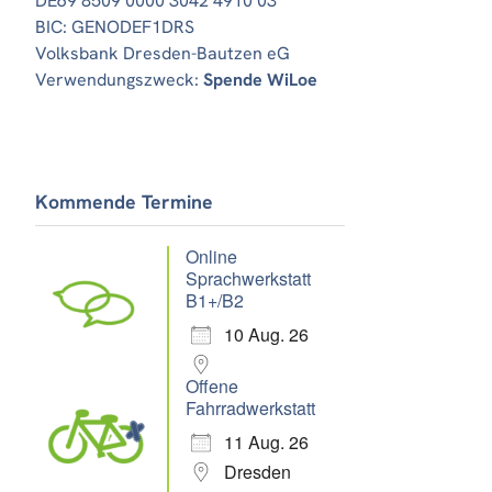
DE69 8509 0000 3042 4910 03
BIC: GENODEF1DRS
Volksbank Dresden-Bautzen eG
Verwendungszweck:
Spende WiLoe
Office 365
Outlook Live
Kommende Termine
Online
Sprachwerkstatt
B1+/B2
10 Aug. 26
Offene
Fahrradwerkstatt
11 Aug. 26
Dresden