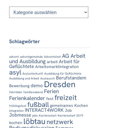
Kategorien
Schlagwörter
AG Arbeit
advent
adventgemeinde
Adventsfest
und Ausbildung
Arbeit für
arbeit
Geflüchtete
Arbeitsmarktintegration
asyl
Asylunterkunft
Ausbildung für Geflüchtete
Berufstandem
Ausbildung und Arbeit
Austausch
Dresden
demo
Bewerbung
Ferien
fahrräder
familienabend
freizeit
Ferienkalender
fest
fußball
gemeinames Kochen
frühlingsfest
INTERACT4WORK
Job
integration
Jobmesse
jobs
Karrierestart
Karrierestart 2019
löbtau
netzwerk
kochen
Podiumsdiskussion
Sommer