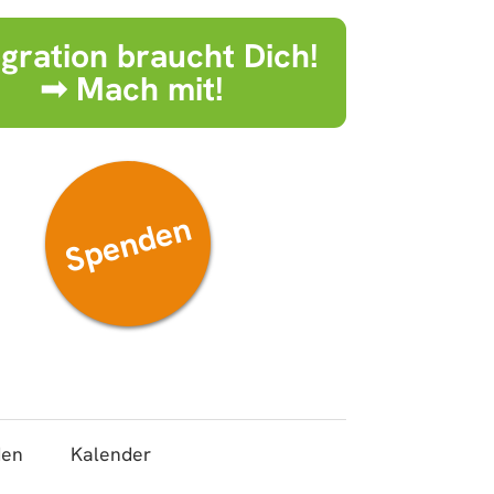
egration braucht Dich!
➟ Mach mit!
Spenden
den
Kalender