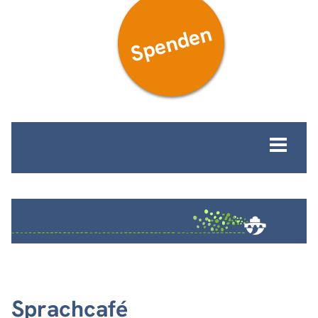
Spenden
MENÜ
Sprachcafé