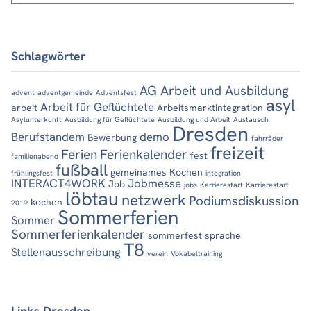
Schlagwörter
AG Arbeit und Ausbildung
advent
adventgemeinde
Adventsfest
asyl
Arbeit für Geflüchtete
arbeit
Arbeitsmarktintegration
Asylunterkunft
Ausbildung für Geflüchtete
Ausbildung und Arbeit
Austausch
Dresden
Berufstandem
demo
Bewerbung
fahrräder
freizeit
Ferien
Ferienkalender
fest
familienabend
fußball
gemeinames Kochen
frühlingsfest
integration
INTERACT4WORK
Jobmesse
Job
jobs
Karrierestart
Karrierestart
löbtau
netzwerk
Podiumsdiskussion
kochen
2019
Sommerferien
Sommer
Sommerferienkalender
sommerfest
sprache
T8
Stellenausschreibung
verein
Vokabeltraining
Links Dresden