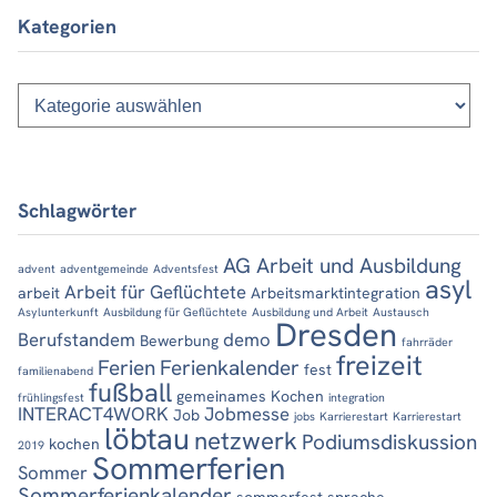
Kategorien
Kategorien
Schlagwörter
AG Arbeit und Ausbildung
advent
adventgemeinde
Adventsfest
asyl
Arbeit für Geflüchtete
arbeit
Arbeitsmarktintegration
Asylunterkunft
Ausbildung für Geflüchtete
Ausbildung und Arbeit
Austausch
Dresden
Berufstandem
demo
Bewerbung
fahrräder
freizeit
Ferien
Ferienkalender
fest
familienabend
fußball
gemeinames Kochen
frühlingsfest
integration
INTERACT4WORK
Jobmesse
Job
jobs
Karrierestart
Karrierestart
löbtau
netzwerk
Podiumsdiskussion
kochen
2019
Sommerferien
Sommer
Sommerferienkalender
sommerfest
sprache