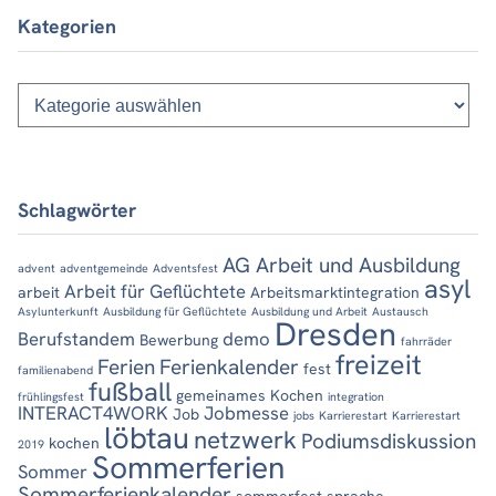
Kategorien
Kategorien
Schlagwörter
AG Arbeit und Ausbildung
advent
adventgemeinde
Adventsfest
asyl
Arbeit für Geflüchtete
arbeit
Arbeitsmarktintegration
Asylunterkunft
Ausbildung für Geflüchtete
Ausbildung und Arbeit
Austausch
Dresden
Berufstandem
demo
Bewerbung
fahrräder
freizeit
Ferien
Ferienkalender
fest
familienabend
fußball
gemeinames Kochen
frühlingsfest
integration
INTERACT4WORK
Jobmesse
Job
jobs
Karrierestart
Karrierestart
löbtau
netzwerk
Podiumsdiskussion
kochen
2019
Sommerferien
Sommer
Sommerferienkalender
sommerfest
sprache