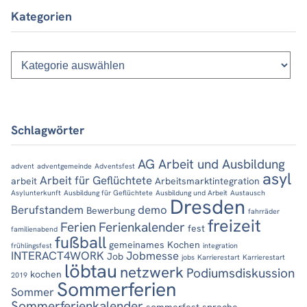
Kategorien
Kategorien
Schlagwörter
AG Arbeit und Ausbildung
advent
adventgemeinde
Adventsfest
asyl
Arbeit für Geflüchtete
arbeit
Arbeitsmarktintegration
Asylunterkunft
Ausbildung für Geflüchtete
Ausbildung und Arbeit
Austausch
Dresden
Berufstandem
demo
Bewerbung
fahrräder
freizeit
Ferien
Ferienkalender
fest
familienabend
fußball
gemeinames Kochen
frühlingsfest
integration
INTERACT4WORK
Jobmesse
Job
jobs
Karrierestart
Karrierestart
löbtau
netzwerk
Podiumsdiskussion
kochen
2019
Sommerferien
Sommer
Sommerferienkalender
sommerfest
sprache