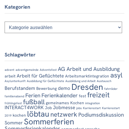
Kategorien
Kategorien
Schlagwörter
AG Arbeit und Ausbildung
advent
adventgemeinde
Adventsfest
asyl
Arbeit für Geflüchtete
arbeit
Arbeitsmarktintegration
Asylunterkunft
Ausbildung für Geflüchtete
Ausbildung und Arbeit
Austausch
Dresden
Berufstandem
demo
Bewerbung
fahrräder
freizeit
Ferien
Ferienkalender
fest
familienabend
fußball
gemeinames Kochen
frühlingsfest
integration
INTERACT4WORK
Jobmesse
Job
jobs
Karrierestart
Karrierestart
löbtau
netzwerk
Podiumsdiskussion
kochen
2019
Sommerferien
Sommer
Sommerferienkalender
sommerfest
sprache