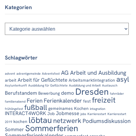
Kategorien
Kategorien
Schlagwörter
AG Arbeit und Ausbildung
advent
adventgemeinde
Adventsfest
asyl
Arbeit für Geflüchtete
arbeit
Arbeitsmarktintegration
Asylunterkunft
Ausbildung für Geflüchtete
Ausbildung und Arbeit
Austausch
Dresden
Berufstandem
demo
Bewerbung
fahrräder
freizeit
Ferien
Ferienkalender
fest
familienabend
fußball
gemeinames Kochen
frühlingsfest
integration
INTERACT4WORK
Jobmesse
Job
jobs
Karrierestart
Karrierestart
löbtau
netzwerk
Podiumsdiskussion
kochen
2019
Sommerferien
Sommer
Sommerferienkalender
sommerfest
sprache