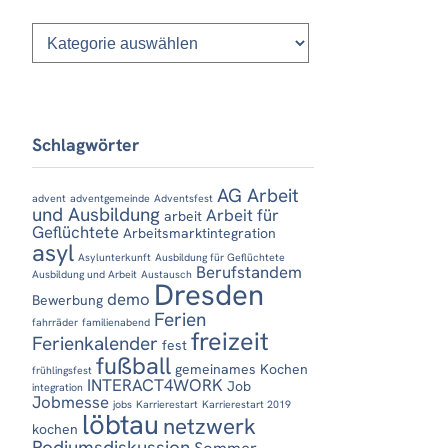
Kategorien
Schlagwörter
AG Arbeit
advent
adventgemeinde
Adventsfest
und Ausbildung
Arbeit für
arbeit
Geflüchtete
Arbeitsmarktintegration
asyl
Asylunterkunft
Ausbildung für Geflüchtete
Berufstandem
Ausbildung und Arbeit
Austausch
Dresden
demo
Bewerbung
Ferien
fahrräder
familienabend
freizeit
Ferienkalender
fest
fußball
gemeinames Kochen
frühlingsfest
INTERACT4WORK
Job
integration
Jobmesse
jobs
Karrierestart
Karrierestart 2019
löbtau
netzwerk
kochen
Podiumsdiskussion
Sommer