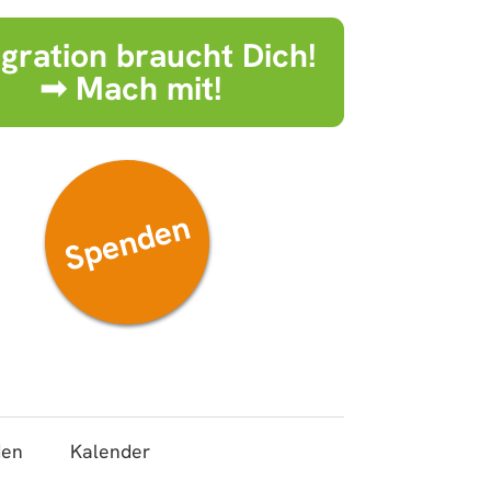
egration braucht Dich!
➟ Mach mit!
Spenden
den
Kalender