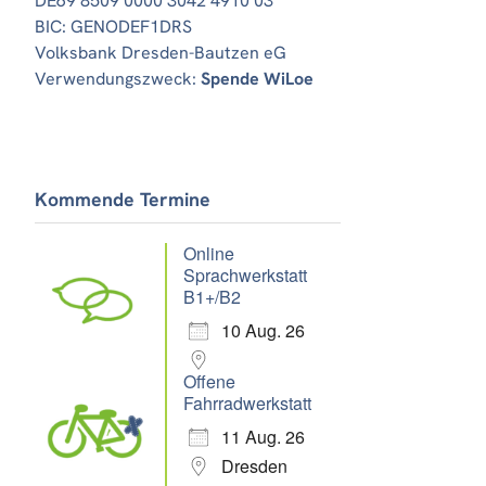
DE69 8509 0000 3042 4910 03
BIC: GENODEF1DRS
Volksbank Dresden-Bautzen eG
Verwendungszweck:
Spende WiLoe
Office 365
Outlook Live
Kommende Termine
Online
Sprachwerkstatt
B1+/B2
10 Aug. 26
Offene
Fahrradwerkstatt
11 Aug. 26
Dresden