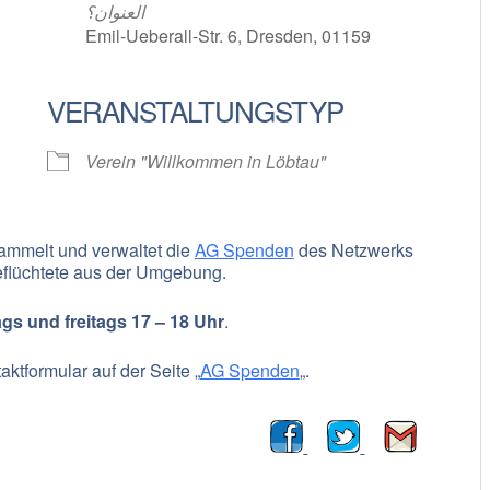
العنوان؟
Emil-Ueberall-Str. 6, Dresden, 01159
VERANSTALTUNGSTYP
oogle Kalender
iCalendar
Verein "Willkommen in Löbtau"
ammelt und verwaltet die
AG Spenden
des Netzwerks
flüchtete aus der Umgebung.
gs und freitags 17 – 18 Uhr
.
ktformular auf der Seite „
AG Spenden
„.