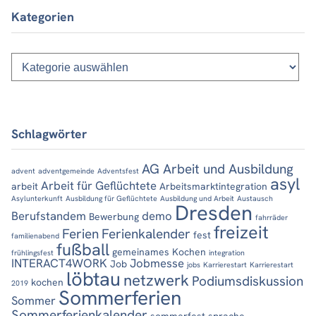
Kategorien
Kategorien
Schlagwörter
AG Arbeit und Ausbildung
advent
adventgemeinde
Adventsfest
asyl
Arbeit für Geflüchtete
arbeit
Arbeitsmarktintegration
Asylunterkunft
Ausbildung für Geflüchtete
Ausbildung und Arbeit
Austausch
Dresden
Berufstandem
demo
Bewerbung
fahrräder
freizeit
Ferien
Ferienkalender
fest
familienabend
fußball
gemeinames Kochen
frühlingsfest
integration
INTERACT4WORK
Jobmesse
Job
jobs
Karrierestart
Karrierestart
löbtau
netzwerk
Podiumsdiskussion
kochen
2019
Sommerferien
Sommer
Sommerferienkalender
sommerfest
sprache