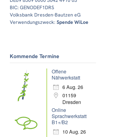
DE69 8509 0000 3042 4910 03
BIC: GENODEF1DRS
Volksbank Dresden-Bautzen eG
Verwendungszweck:
Spende WiLoe
Office 365
Outlook Live
Kommende Termine
Offene
Nähwerkstatt
6 Aug. 26
01159
Dresden
Online
Sprachwerkstatt
B1+/B2
10 Aug. 26