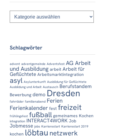
Kategorien
Schlagwörter
AG Arbeit
advent
adventgemeinde
Adventsfest
und Ausbildung
Arbeit für
arbeit
Geflüchtete
Arbeitsmarktintegration
asyl
Asylunterkunft
Ausbildung für Geflüchtete
Berufstandem
Ausbildung und Arbeit
Austausch
Dresden
demo
Bewerbung
Ferien
fahrräder
familienabend
freizeit
Ferienkalender
fest
fußball
gemeinames Kochen
frühlingsfest
INTERACT4WORK
Job
integration
Jobmesse
jobs
Karrierestart
Karrierestart 2019
löbtau
netzwerk
kochen