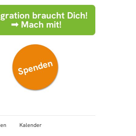
egration braucht Dich!
➟ Mach mit!
Spenden
den
Kalender