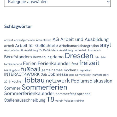
Schlagwörter
AG Arbeit und Ausbildung
advent
adventgemeinde
Adventsfest
asyl
Arbeit für Geflüchtete
arbeit
Arbeitsmarktintegration
Asylunterkunft
Ausbildung für Geflüchtete
Ausbildung und Arbeit
Austausch
Dresden
Berufstandem
demo
Bewerbung
fahrräder
freizeit
Ferien
Ferienkalender
fest
familienabend
fußball
gemeinames Kochen
frühlingsfest
integration
INTERACT4WORK
Jobmesse
Job
jobs
Karrierestart
Karrierestart
löbtau
netzwerk
Podiumsdiskussion
kochen
2019
Sommerferien
Sommer
Sommerferienkalender
sommerfest
sprache
T8
Stellenausschreibung
verein
Vokabeltraining