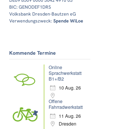
DE69 8509 0000 3042 4910 03
BIC: GENODEF1DRS
Volksbank Dresden-Bautzen eG
Verwendungszweck:
Spende WiLoe
Office 365
Outlook Live
Kommende Termine
Online
Sprachwerkstatt
B1+/B2
10 Aug. 26
Offene
Fahrradwerkstatt
11 Aug. 26
Dresden