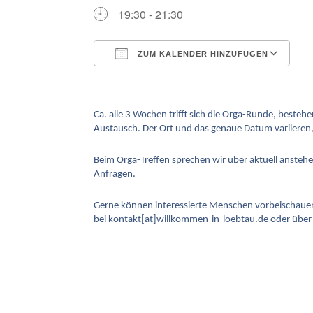
19:30 - 21:30
ZUM KALENDER HINZUFÜGEN
ICS herunterladen
G
Ca. alle 3 Wochen trifft sich die Orga-Runde, beste
Austausch. Der Ort und das genaue Datum variieren,
Beim Orga-Treffen sprechen wir über aktuell ansteh
Anfragen.
Gerne können interessierte Menschen vorbeischauen 
bei kontakt[at]willkommen-in-loebtau.de oder über 