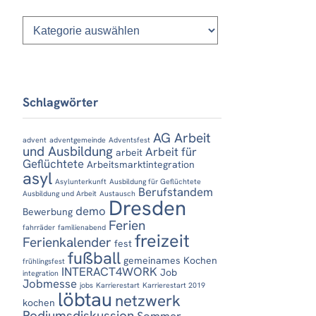
Kategorien
Schlagwörter
AG Arbeit
advent
adventgemeinde
Adventsfest
und Ausbildung
Arbeit für
arbeit
Geflüchtete
Arbeitsmarktintegration
asyl
Asylunterkunft
Ausbildung für Geflüchtete
Berufstandem
Ausbildung und Arbeit
Austausch
Dresden
demo
Bewerbung
Ferien
fahrräder
familienabend
freizeit
Ferienkalender
fest
fußball
gemeinames Kochen
frühlingsfest
INTERACT4WORK
Job
integration
Jobmesse
jobs
Karrierestart
Karrierestart 2019
löbtau
netzwerk
kochen
Podiumsdiskussion
Sommer