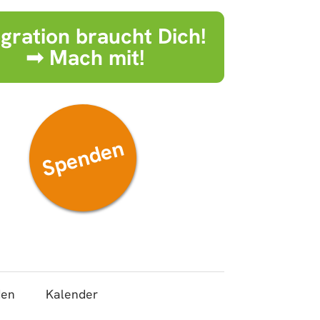
egration braucht Dich!
➟ Mach mit!
Spenden
den
Kalender