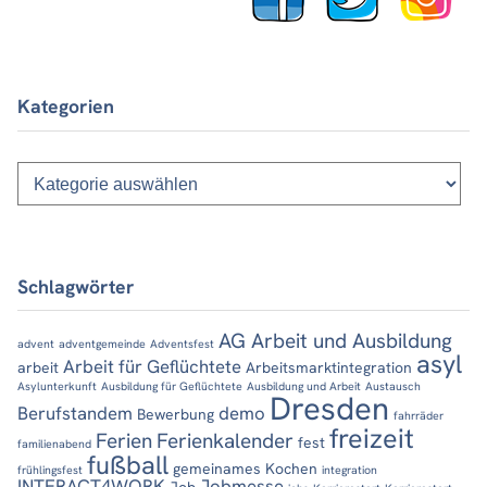
Kategorien
Kategorien
Schlagwörter
AG Arbeit und Ausbildung
advent
adventgemeinde
Adventsfest
asyl
Arbeit für Geflüchtete
arbeit
Arbeitsmarktintegration
Asylunterkunft
Ausbildung für Geflüchtete
Ausbildung und Arbeit
Austausch
Dresden
Berufstandem
demo
Bewerbung
fahrräder
freizeit
Ferien
Ferienkalender
fest
familienabend
fußball
gemeinames Kochen
frühlingsfest
integration
INTERACT4WORK
Jobmesse
Job