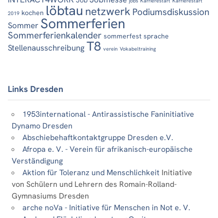
jobs
Karrierestart
Karrierestart
löbtau
netzwerk
Podiumsdiskussion
kochen
2019
Sommerferien
Sommer
Sommerferienkalender
sommerfest
sprache
T8
Stellenausschreibung
verein
Vokabeltraining
Links Dresden
1953international - Antirassistische Faninitiative
Dynamo Dresden
Abschiebehaftkontaktgruppe Dresden e.V.
Afropa e. V. - Verein für afrikanisch-europäische
Verständigung
Aktion für Toleranz und Menschlichkeit
Initiative
von Schülern und Lehrern des Romain-Rolland-
Gymnasiums Dresden
arche noVa - Initiative für Menschen in Not e. V.