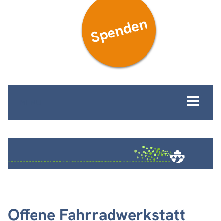
Spenden
MENÜ
Offene Fahrradwerkstatt