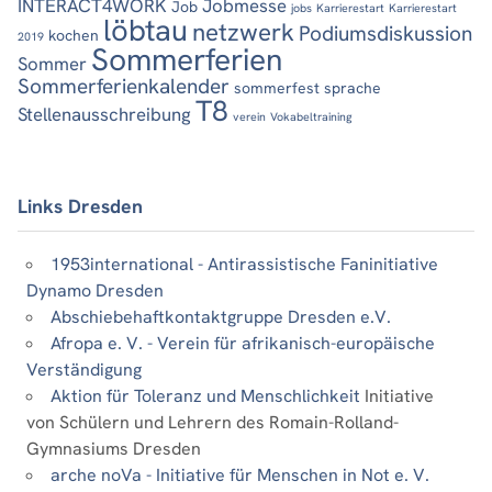
INTERACT4WORK
Jobmesse
Job
jobs
Karrierestart
Karrierestart
löbtau
netzwerk
Podiumsdiskussion
kochen
2019
Sommerferien
Sommer
Sommerferienkalender
sommerfest
sprache
T8
Stellenausschreibung
verein
Vokabeltraining
Links Dresden
1953international - Antirassistische Faninitiative
Dynamo Dresden
Abschiebehaftkontaktgruppe Dresden e.V.
Afropa e. V. - Verein für afrikanisch-europäische
Verständigung
Aktion für Toleranz und Menschlichkeit
Initiative
von Schülern und Lehrern des Romain-Rolland-
Gymnasiums Dresden
arche noVa - Initiative für Menschen in Not e. V.