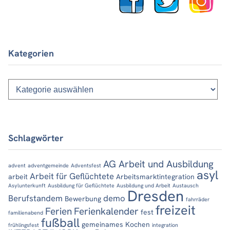
Kategorien
Kategorien
Schlagwörter
AG Arbeit und Ausbildung
advent
adventgemeinde
Adventsfest
asyl
Arbeit für Geflüchtete
arbeit
Arbeitsmarktintegration
Asylunterkunft
Ausbildung für Geflüchtete
Ausbildung und Arbeit
Austausch
Dresden
Berufstandem
demo
Bewerbung
fahrräder
freizeit
Ferien
Ferienkalender
fest
familienabend
fußball
gemeinames Kochen
frühlingsfest
integration