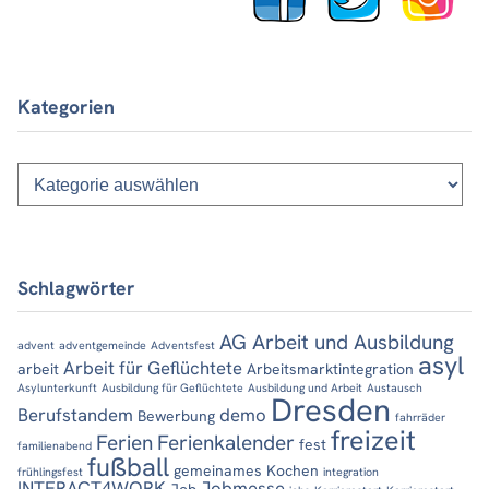
Kategorien
Kategorien
Schlagwörter
AG Arbeit und Ausbildung
advent
adventgemeinde
Adventsfest
asyl
Arbeit für Geflüchtete
arbeit
Arbeitsmarktintegration
Asylunterkunft
Ausbildung für Geflüchtete
Ausbildung und Arbeit
Austausch
Dresden
Berufstandem
demo
Bewerbung
fahrräder
freizeit
Ferien
Ferienkalender
fest
familienabend
fußball
gemeinames Kochen
frühlingsfest
integration
INTERACT4WORK
Jobmesse
Job