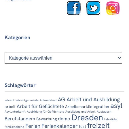
Kategorien
Kategorien
Schlagwörter
AG Arbeit und Ausbildung
advent
adventgemeinde
Adventsfest
asyl
Arbeit für Geflüchtete
arbeit
Arbeitsmarktintegration
Asylunterkunft
Ausbildung für Geflüchtete
Ausbildung und Arbeit
Austausch
Dresden
Berufstandem
demo
Bewerbung
fahrräder
freizeit
Ferien
Ferienkalender
fest
familienabend