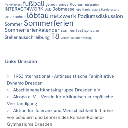
fußball
gemeinames Kochen
frühlingsfest
integration
INTERACT4WORK
Jobmesse
Job
jobs
Karrierestart
Karrierestart
löbtau
netzwerk
Podiumsdiskussion
kochen
2019
Sommerferien
Sommer
Sommerferienkalender
sommerfest
sprache
T8
Stellenausschreibung
verein
Vokabeltraining
Links Dresden
1953international - Antirassistische Faninitiative
Dynamo Dresden
Abschiebehaftkontaktgruppe Dresden e.V.
Afropa e. V. - Verein für afrikanisch-europäische
Verständigung
Aktion für Toleranz und Menschlichkeit
Initiative
von Schülern und Lehrern des Romain-Rolland-
Gymnasiums Dresden