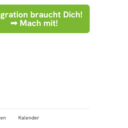
egration braucht Dich!
➟ Mach mit!
den
Kalender