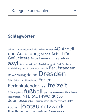
Kategorien
Schlagwörter
AG Arbeit
advent
adventgemeinde
Adventsfest
und Ausbildung
Arbeit für
arbeit
Geflüchtete
Arbeitsmarktintegration
asyl
Asylunterkunft
Ausbildung für Geflüchtete
Berufstandem
Ausbildung und Arbeit
Austausch
Dresden
demo
Bewerbung
Ferien
fahrräder
familienabend
freizeit
Ferienkalender
fest
fußball
gemeinames Kochen
frühlingsfest
INTERACT4WORK
Job
integration
Jobmesse
jobs
Karrierestart
Karrierestart 2019
löbtau
netzwerk
kochen
Podiumsdiskussion
Sommer