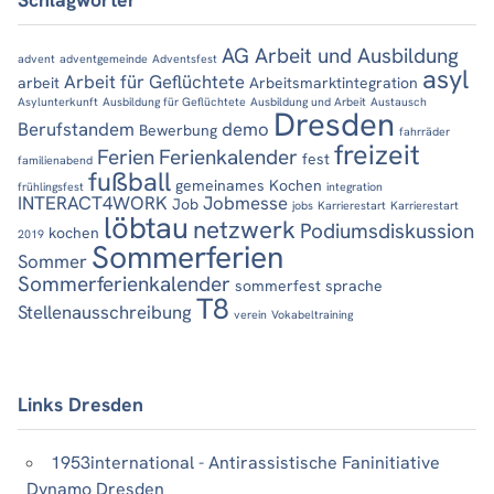
AG Arbeit und Ausbildung
advent
adventgemeinde
Adventsfest
asyl
Arbeit für Geflüchtete
arbeit
Arbeitsmarktintegration
Asylunterkunft
Ausbildung für Geflüchtete
Ausbildung und Arbeit
Austausch
Dresden
Berufstandem
demo
Bewerbung
fahrräder
freizeit
Ferien
Ferienkalender
fest
familienabend
fußball
gemeinames Kochen
frühlingsfest
integration
INTERACT4WORK
Jobmesse
Job
jobs
Karrierestart
Karrierestart
löbtau
netzwerk
Podiumsdiskussion
kochen
2019
Sommerferien
Sommer
Sommerferienkalender
sommerfest
sprache
T8
Stellenausschreibung
verein
Vokabeltraining
Links Dresden
1953international - Antirassistische Faninitiative
Dynamo Dresden