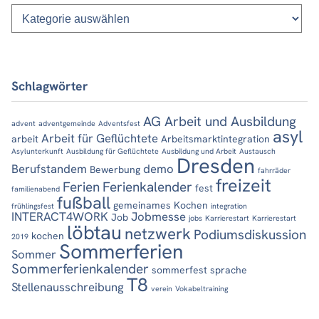
Kategorien
Schlagwörter
AG Arbeit und Ausbildung
advent
adventgemeinde
Adventsfest
asyl
Arbeit für Geflüchtete
arbeit
Arbeitsmarktintegration
Asylunterkunft
Ausbildung für Geflüchtete
Ausbildung und Arbeit
Austausch
Dresden
Berufstandem
demo
Bewerbung
fahrräder
freizeit
Ferien
Ferienkalender
fest
familienabend
fußball
gemeinames Kochen
frühlingsfest
integration
INTERACT4WORK
Jobmesse
Job
jobs
Karrierestart
Karrierestart
löbtau
netzwerk
Podiumsdiskussion
kochen
2019
Sommerferien
Sommer
Sommerferienkalender
sommerfest
sprache
T8
Stellenausschreibung
verein
Vokabeltraining