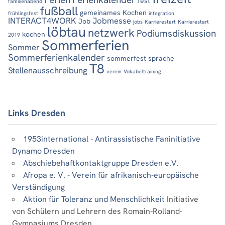
fest
familienabend
fußball
gemeinames Kochen
frühlingsfest
integration
INTERACT4WORK
Jobmesse
Job
jobs
Karrierestart
Karrierestart
löbtau
netzwerk
Podiumsdiskussion
kochen
2019
Sommerferien
Sommer
Sommerferienkalender
sommerfest
sprache
T8
Stellenausschreibung
verein
Vokabeltraining
Links Dresden
1953international - Antirassistische Faninitiative
Dynamo Dresden
Abschiebehaftkontaktgruppe Dresden e.V.
Afropa e. V. - Verein für afrikanisch-europäische
Verständigung
Aktion für Toleranz und Menschlichkeit
Initiative
von Schülern und Lehrern des Romain-Rolland-
Gymnasiums Dresden