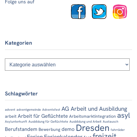
Folge uns auf
Kategorien
Kategorien
Schlagwörter
AG Arbeit und Ausbildung
advent
adventgemeinde
Adventsfest
asyl
Arbeit für Geflüchtete
arbeit
Arbeitsmarktintegration
Asylunterkunft
Ausbildung für Geflüchtete
Ausbildung und Arbeit
Austausch
Dresden
Berufstandem
demo
Bewerbung
fahrräder
freizeit
Ferien
Ferienkalender