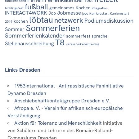
fest
familienabend
fußball
gemeinames Kochen
frühlingsfest
integration
INTERACT4WORK
Jobmesse
Job
jobs
Karrierestart
Karrierestart
löbtau
netzwerk
Podiumsdiskussion
kochen
2019
Sommerferien
Sommer
Sommerferienkalender
sommerfest
sprache
T8
Stellenausschreibung
verein
Vokabeltraining
Links Dresden
1953international - Antirassistische Faninitiative
Dynamo Dresden
Abschiebehaftkontaktgruppe Dresden e.V.
Afropa e. V. - Verein für afrikanisch-europäische
Verständigung
Aktion für Toleranz und Menschlichkeit
Initiative
von Schülern und Lehrern des Romain-Rolland-
Gymnasiums Dresden