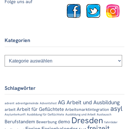
Folge uns auf
Kategorien
Kategorien
Schlagwörter
AG Arbeit und Ausbildung
advent
adventgemeinde
Adventsfest
asyl
Arbeit für Geflüchtete
arbeit
Arbeitsmarktintegration
Asylunterkunft
Ausbildung für Geflüchtete
Ausbildung und Arbeit
Austausch
Dresden
Berufstandem
demo
Bewerbung
fahrräder
freizeit
Ferien
Ferienkalender