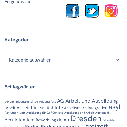
Folge uns auf
Kategorien
Kategorien
Schlagwörter
AG Arbeit und Ausbildung
advent
adventgemeinde
Adventsfest
asyl
Arbeit für Geflüchtete
arbeit
Arbeitsmarktintegration
Asylunterkunft
Ausbildung für Geflüchtete
Ausbildung und Arbeit
Austausch
Dresden
Berufstandem
demo
Bewerbung
fahrräder
freizeit
Ferien
Ferienkalender