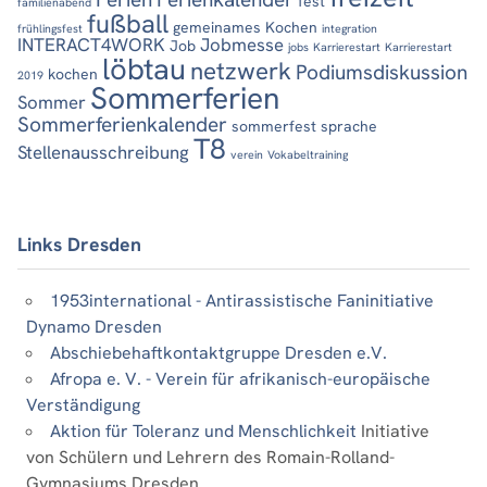
fest
familienabend
fußball
gemeinames Kochen
frühlingsfest
integration
INTERACT4WORK
Jobmesse
Job
jobs
Karrierestart
Karrierestart
löbtau
netzwerk
Podiumsdiskussion
kochen
2019
Sommerferien
Sommer
Sommerferienkalender
sommerfest
sprache
T8
Stellenausschreibung
verein
Vokabeltraining
Links Dresden
1953international - Antirassistische Faninitiative
Dynamo Dresden
Abschiebehaftkontaktgruppe Dresden e.V.
Afropa e. V. - Verein für afrikanisch-europäische
Verständigung
Aktion für Toleranz und Menschlichkeit
Initiative
von Schülern und Lehrern des Romain-Rolland-
Gymnasiums Dresden