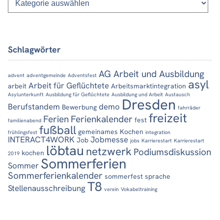
Schlagwörter
AG Arbeit und Ausbildung
advent
adventgemeinde
Adventsfest
asyl
Arbeit für Geflüchtete
arbeit
Arbeitsmarktintegration
Asylunterkunft
Ausbildung für Geflüchtete
Ausbildung und Arbeit
Austausch
Dresden
Berufstandem
demo
Bewerbung
fahrräder
freizeit
Ferien
Ferienkalender
fest
familienabend
fußball
gemeinames Kochen
frühlingsfest
integration
INTERACT4WORK
Jobmesse
Job
jobs
Karrierestart
Karrierestart
löbtau
netzwerk
Podiumsdiskussion
kochen
2019
Sommerferien
Sommer
Sommerferienkalender
sommerfest
sprache
T8
Stellenausschreibung
verein
Vokabeltraining