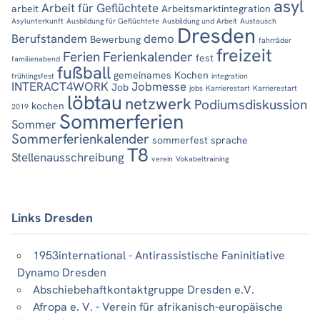
asyl
Arbeit für Geflüchtete
arbeit
Arbeitsmarktintegration
Asylunterkunft
Ausbildung für Geflüchtete
Ausbildung und Arbeit
Austausch
Dresden
Berufstandem
demo
Bewerbung
fahrräder
freizeit
Ferien
Ferienkalender
fest
familienabend
fußball
gemeinames Kochen
frühlingsfest
integration
INTERACT4WORK
Jobmesse
Job
jobs
Karrierestart
Karrierestart
löbtau
netzwerk
Podiumsdiskussion
kochen
2019
Sommerferien
Sommer
Sommerferienkalender
sommerfest
sprache
T8
Stellenausschreibung
verein
Vokabeltraining
Links Dresden
1953international - Antirassistische Faninitiative
Dynamo Dresden
Abschiebehaftkontaktgruppe Dresden e.V.
Afropa e. V. - Verein für afrikanisch-europäische