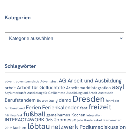
Kategorien
Kategorien
Schlagwörter
AG Arbeit und Ausbildung
advent
adventgemeinde
Adventsfest
asyl
Arbeit für Geflüchtete
arbeit
Arbeitsmarktintegration
Asylunterkunft
Ausbildung für Geflüchtete
Ausbildung und Arbeit
Austausch
Dresden
Berufstandem
demo
Bewerbung
fahrräder
freizeit
Ferien
Ferienkalender
fest
familienabend
fußball
gemeinames Kochen
frühlingsfest
integration
INTERACT4WORK
Jobmesse
Job
jobs
Karrierestart
Karrierestart
löbtau
netzwerk
Podiumsdiskussion
kochen
2019