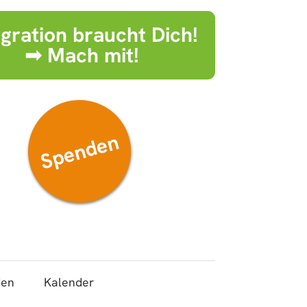
egration braucht Dich!
➟ Mach mit!
Spenden
den
Kalender