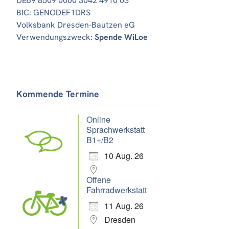
DE69 8509 0000 3042 4910 03
BIC: GENODEF1DRS
Volksbank Dresden-Bautzen eG
Verwendungszweck:
Spende WiLoe
Office 365
Outlook Live
Kommende Termine
Online
Sprachwerkstatt
B1+/B2
10 Aug. 26
Offene
Fahrradwerkstatt
11 Aug. 26
Dresden