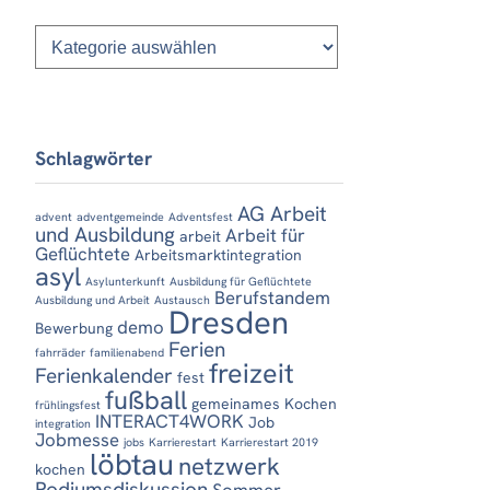
Kategorien
Schlagwörter
AG Arbeit
advent
adventgemeinde
Adventsfest
und Ausbildung
Arbeit für
arbeit
Geflüchtete
Arbeitsmarktintegration
asyl
Asylunterkunft
Ausbildung für Geflüchtete
Berufstandem
Ausbildung und Arbeit
Austausch
Dresden
demo
Bewerbung
Ferien
fahrräder
familienabend
freizeit
Ferienkalender
fest
fußball
gemeinames Kochen
frühlingsfest
INTERACT4WORK
Job
integration
Jobmesse
jobs
Karrierestart
Karrierestart 2019
löbtau
netzwerk
kochen
Podiumsdiskussion
Sommer