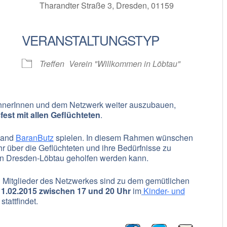
Tharandter Straße 3, Dresden, 01159
VERANSTALTUNGSTYP
oogle Kalender
iCalendar
Treffen
Verein "Willkommen in Löbtau"
hnerInnen und dem Netzwerk weiter auszubauen,
est mit allen Geflüchteten
.
Band
BaranButz
spielen. In diesem Rahmen wünschen
r über die Geflüchteten und ihre Bedürfnisse zu
t in Dresden-Löbtau geholfen werden kann.
 Mitglieder des Netzwerkes sind zu dem gemütlichen
11.02.2015 zwischen 17 und 20 Uhr
im
Kinder- und
tattfindet.