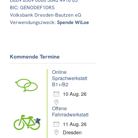
DE69 8509 0000 3042 4910 03
BIC: GENODEF1DRS
Volksbank Dresden-Bautzen eG
Verwendungszweck:
Spende WiLoe
Office 365
Outlook Live
Kommende Termine
Online
Sprachwerkstatt
B1+/B2
10 Aug. 26
Offene
Fahrradwerkstatt
11 Aug. 26
Dresden