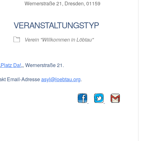
Wernerstraße 21, Dresden, 01159
VERANSTALTUNGSTYP
oogle Kalender
iCalendar
Verein "Willkommen in Löbtau"
„
Platz Da!
„, Wernerstraße 21.
takt Email-Adresse
asyl@loebtau.org
.