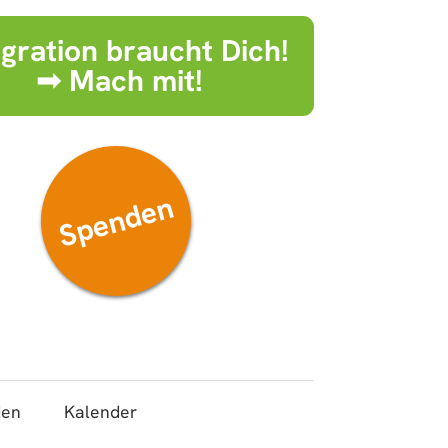
egration braucht Dich!
➟ Mach mit!
Spenden
den
Kalender