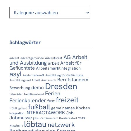
Kategorien
Schlagwörter
AG Arbeit
advent
adventgemeinde
Adventsfest
und Ausbildung
Arbeit für
arbeit
Geflüchtete
Arbeitsmarktintegration
asyl
Asylunterkunft
Ausbildung für Geflüchtete
Berufstandem
Ausbildung und Arbeit
Austausch
Dresden
demo
Bewerbung
Ferien
fahrräder
familienabend
freizeit
Ferienkalender
fest
fußball
gemeinames Kochen
frühlingsfest
INTERACT4WORK
Job
integration
Jobmesse
jobs
Karrierestart
Karrierestart 2019
löbtau
netzwerk
kochen
Podiumsdiskussion
Sommer