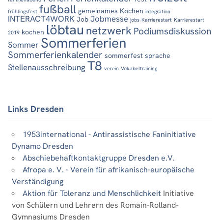
fußball
gemeinames Kochen
frühlingsfest
integration
INTERACT4WORK
Jobmesse
Job
jobs
Karrierestart
Karrierestart
löbtau
netzwerk
Podiumsdiskussion
kochen
2019
Sommerferien
Sommer
Sommerferienkalender
sommerfest
sprache
T8
Stellenausschreibung
verein
Vokabeltraining
Links Dresden
1953international - Antirassistische Faninitiative
Dynamo Dresden
Abschiebehaftkontaktgruppe Dresden e.V.
Afropa e. V. - Verein für afrikanisch-europäische
Verständigung
Aktion für Toleranz und Menschlichkeit
Initiative
von Schülern und Lehrern des Romain-Rolland-
Gymnasiums Dresden