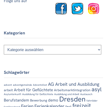
Folge uns auf
Kategorien
Kategorien
Schlagwörter
AG Arbeit und Ausbildung
advent
adventgemeinde
Adventsfest
asyl
Arbeit für Geflüchtete
arbeit
Arbeitsmarktintegration
Asylunterkunft
Ausbildung für Geflüchtete
Ausbildung und Arbeit
Austausch
Dresden
Berufstandem
demo
Bewerbung
fahrräder
freizeit
Ferien
Ferienkalender
fest
familienabend