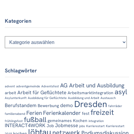
Kategorien
Kategorien
Schlagwörter
AG Arbeit und Ausbildung
advent
adventgemeinde
Adventsfest
asyl
Arbeit für Geflüchtete
arbeit
Arbeitsmarktintegration
Asylunterkunft
Ausbildung für Geflüchtete
Ausbildung und Arbeit
Austausch
Dresden
Berufstandem
demo
Bewerbung
fahrräder
freizeit
Ferien
Ferienkalender
fest
familienabend
fußball
gemeinames Kochen
frühlingsfest
integration
INTERACT4WORK
Jobmesse
Job
jobs
Karrierestart
Karrierestart
löbtau
netzwerk
Podiumsdiskussion
kochen
2019