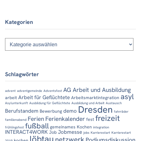
Kategorien
Kategorien
Schlagwörter
AG Arbeit und Ausbildung
advent
adventgemeinde
Adventsfest
asyl
Arbeit für Geflüchtete
arbeit
Arbeitsmarktintegration
Asylunterkunft
Ausbildung für Geflüchtete
Ausbildung und Arbeit
Austausch
Dresden
Berufstandem
demo
Bewerbung
fahrräder
freizeit
Ferien
Ferienkalender
fest
familienabend
fußball
gemeinames Kochen
frühlingsfest
integration
INTERACT4WORK
Jobmesse
Job
jobs
Karrierestart
Karrierestart
löbtau
netzwerk
Podiumsdiskussion
kochen
2019