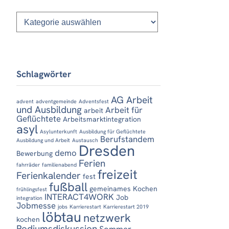
Kategorien
Schlagwörter
AG Arbeit
advent
adventgemeinde
Adventsfest
und Ausbildung
Arbeit für
arbeit
Geflüchtete
Arbeitsmarktintegration
asyl
Asylunterkunft
Ausbildung für Geflüchtete
Berufstandem
Ausbildung und Arbeit
Austausch
Dresden
demo
Bewerbung
Ferien
fahrräder
familienabend
freizeit
Ferienkalender
fest
fußball
gemeinames Kochen
frühlingsfest
INTERACT4WORK
Job
integration
Jobmesse
jobs
Karrierestart
Karrierestart 2019
löbtau
netzwerk
kochen
Podiumsdiskussion
Sommer