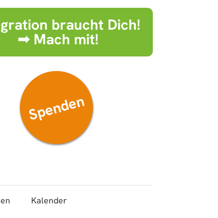
egration braucht Dich!
➟ Mach mit!
Spenden
den
Kalender